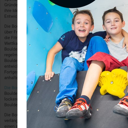
Gründer der Boulderwelt gelten als Pioniere des Boulderns,
ihre Ideen und Erfahrungen setzen Maßstäbe für die
Entwicklung des Sports.
Die Boulderwelt bietet Bouldersport für alle – von Neulingen
über Freizeitkletternde bis hin zu den Besten der Szene. Ob für
die Fitness, den Spaß in der Gruppe, als Familienevent oder
Wettkampf – in der Boulderwelt finden alle ihr persönliches
Boulderglück. Renommierte Routenbauer*innen sorgen
regelmäßig für abwechslungsreiche und individuelle
Bouldererlebnisse in allen Schwierigkeitsgraden. Das von uns
entwickelte Levelsystem garantiert Anfänger*innen wie
Fortgeschrittenen bis hin zu den Cracks der Weltelite
anhaltenden Boulderspaß – auf jedem Level.
Die Boulderwelten
zählen zu den größten Hallen der Welt.
Boulderbegeisterte von überall genießen die weiträumige und
lockere Atmosphäre und schätzen den regen Austausch in der
Boulder Community.
Die Boulderwelt ist für viele Fans des Bouldersports eine Art
verlängertes Wohnzimmer. Für Kinder und Familien gibt es
einen separaten Kinderbereich, in dem die Kleinen nach Lust