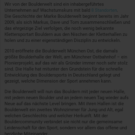
Wir von der Boulderwelt sind ein inhabergeführtes
Unternehmen auf Wachstumskurs mit bald
8 Standorten
.
Die Geschichte der Marke Boulderwelt beginnt bereits im Jahr
2009, als sich Markus, Dave und Tom zusammenschließen und
das ehrgeizige Ziel verfolgen, die noch wenig bekannte
Klettersportart Bouldern aus den Nischen der Kletterhallen zu
holen und zu einer eigenständigen Disziplin zu entwickeln.
2010 eröffnete die Boulderwelt München Ost, die damals
größte Boulderhalle der Welt, am Münchner Ostbahnhof – ein
Pionierprojekt, auf das wir als Gründer immer noch sehr stolz
sind. Die Halle hat mitunter den Grundstein für die schnelle
Entwicklung des Bouldersports in Deutschland gelegt und
gezeigt, welche Dimension der Sport annehmen kann.
Die Boulderwelt will nun das Bouldern mit jeder neuen Halle,
mit jedem neuen Boulder und an jedem neuen Tag wieder aufs
Neue auf das nächste Level bringen. Mit ihren Hallen ist die
Boulderwelt ein zweites Wohnzimmer für Jung und Alt, egal
welchen Geschlechts und welcher Herkunft. Mit der
Bouldercommunity verbindet sie nicht nur die gemeinsame
Leidenschaft für den Sport, sondern vor allem das offene und
herzliche Miteinander.