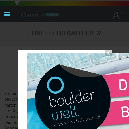
DEINE BOULDERWELT CREW
Unsere Vision
Früher konnte man das Bouldern nur in den dunklen, selten
besuchten Ecken der Kletterhallen finden, bevölkert von extrem
harten Jungs und Mädels, die an ihren Projekten arbeiteten –
ein Ort, der Neulingen ein mulmiges Gefühl verlieh. Das war
früher so … die Boulderwelt hat es geschafft, das Bouldern in
das richtige Licht zu rücken und dieser eigenständigen
Sportart den Platz zu geben, den sie wirklich verdient. Die