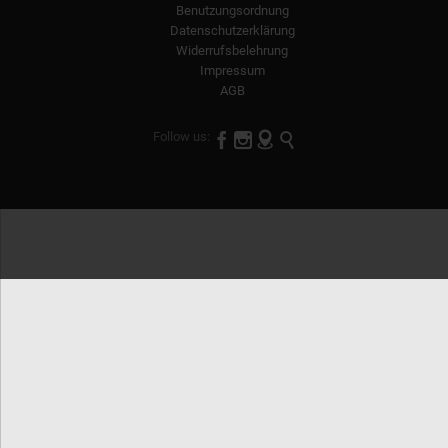
Benutzungsordnung
Datenschutzerklärung
Widerrufsbelehrung
Impressum
AGB

Follow us:


