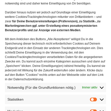
notwendig sind und daher keine Einwilligung von Dir benötigen.
Darüber hinaus nutzen wir jedoch auf Grundlage einer Einwilligung
weitere Cookies/Trackingtechnologien mitunter von Drittanbietern – und
zwar
für Deine Benutzereinstellungen (Präferenzen), zu Statistik-, zu
Marketingzwecken ggf. unter Erstellung eines pseudonymisierten
Benutzerprofils und zur Anzeige von externen Medien
.
Mit dem Anklicken des Buttons „Alle Akzeptieren“ willigst Du in die
Mehr über die Boulderwelt
Speicherung dieser technisch nicht erforderlichen Cookies auf Deinem
Endgerät und in den Einsatz der anderen Trackingtechnologien ein. Dies
schließt Deine Einwilligung in die Verwendung der, mit den

Unsere Hallen im Überblick
Cookies/Trackingtechnologien verarbeiteten Daten für die angegebenen
Zwecke ein. Du kannst auch einzelne Kategorien aussuchen und dann auf
„Speichern“ klicken. Deine Einwilligung(en) ist/sind freiwillig. Du kannst sie
jederzeit mit Wirkung für die Zukunft widerrufen oder ändern. Klicke dazu
auf den Button "Cookies" rechts unten auf der Webseite oder auf den Link
in der Datenschutzerklärung.
Notwendig (Für die Grundfunktionen nötig.)
Immer aktiv
Statistiken
© 2026
Boulderwelt