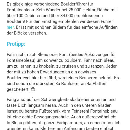
Es gibt einige verschiedene Boulderführer für
Fontainebleau. Kein Wunder bei 25.000 Hektar Fläche mit
über 100 Gebieten und über 34.000 erschlossenen
Bouldern! Für den Einstieg empfehlen wir diesen Führer
hier
. Er ist mit schönen Bildern für das einfache Auffinden
der Blöcke versehen.
Protipp:
Fahr nicht nach Bleau oder Font (beides Abkürzungen für
Fontainebleau) um schwer zu bouldern. Fahr nach Bleau,
um zu lernen, zu knobeln, zu cruisen und zu tanzen. Jeder
der mit zu hohen Erwartungen an ein gewisses
Boulderlevel hier her fährt, wird eines Besseren belehrt. Es
sind schon die stärksten 8a Boulderer an 4a Platten
gescheitert. 😉
Fang also auf der Schwierigkeitsskala eher unten an und
taste Dich langsam heran. Auch in den unteren Graden
lernst du bereits Fußtechnik vom Feinsten! Fontainebleau
ist eine echte Bewegungsschule. Auch außergewöhnlich:
In Bleau gibt es oft ganze Farbparcours, an denen man sich
orientieren kann. Klettere am Anfang am besten einfach